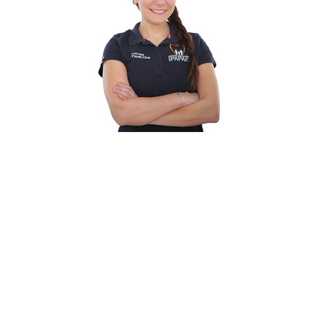
Studio Dentistico Dott.ssa Papais
Uno
studio
nato
per
i
bimbi, ma